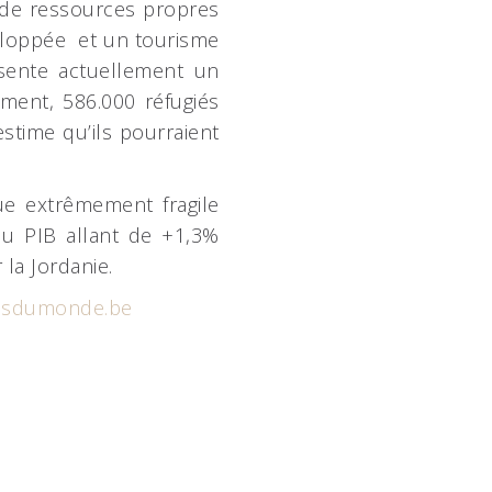
u de ressources propres
eloppée et un tourisme
ésente actuellement un
ment, 586.000 réfugiés
stime qu’ils pourraient
ue extrêmement fragile
du PIB allant de +1,3%
la Jordanie.
nsdumonde.be