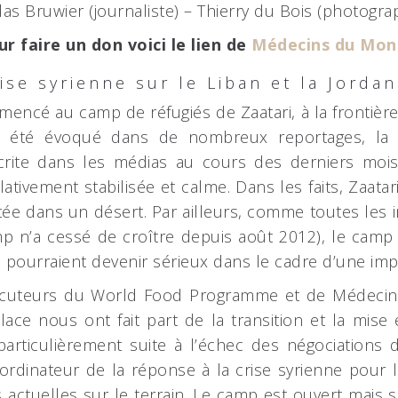
as Bruwier (journaliste) – Thierry du Bois (photograp
ur faire un don voici le lien de
Médecins du Mon
ise syrienne sur le Liban et la Jordan
encé au camp de réfugiés de Zaatari, à la frontière
 été évoqué dans de nombreux reportages, la ré
écrite dans les médias au cours des derniers mois
lativement stabilisée et calme. Dans les faits, Zaat
ntée dans un désert. Par ailleurs, comme toutes les
mp n’a cessé de croître depuis août 2012), le cam
 pourraient devenir sérieux dans le cadre d’une imp
rlocuteurs du World Food Programme et de Médec
ace nous ont fait part de la transition et la mis
articulièrement suite à l’échec des négociations 
ordinateur de la réponse à la crise syrienne pour 
és actuelles sur le terrain. Le camp est ouvert mais s