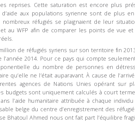
s reprises. Cette saturation est encore plus pré
t d’aide aux populations syrienne sont de plus en p
e nombreux réfugiés se plaignaient de leur situat
R et au WFP afin de comparer les points de vue e
éels.
illion de réfugiés syriens sur son territoire fin 20
n de l’année 2014. Pour ce pays qui compte seulement
xponentielle du nombre de personnes en détres
re qu’elle ne l’était auparavant. À cause de l’arriv
férentes agences de Nations Unies opérant sur 
es budgets sont uniquement calculés à court terme
s l’aide humanitaire attribuée à chaque individu o
able belge du centre d’enregistrement des réfugiés
se Bhatoul Ahmed nous ont fait part l’équilibre fragi