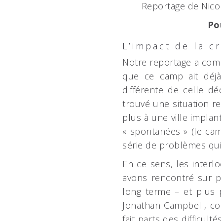
Reportage de Nicol
Po
L’impact de la cr
Notre reportage a comm
que ce camp ait déjà
différente de celle d
trouvé une situation re
plus à une ville impla
« spontanées » (le ca
série de problèmes qui
En ce sens, les inte
avons rencontré sur pl
long terme – et plus p
Jonathan Campbell, co
fait parts des difficult