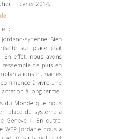
he) – Février 2014.
de
ie :
 jordano-syrienne. Bien
alité sur place était
. En effet, nous avons
ari ressemble de plus en
 implantations humaines
p commence à vivre une
lantation à long terme.
ins du Monde que nous
e en place du système à
de Genève II. En outre,
le WFP Jordanie nous a
urveillé par la police et