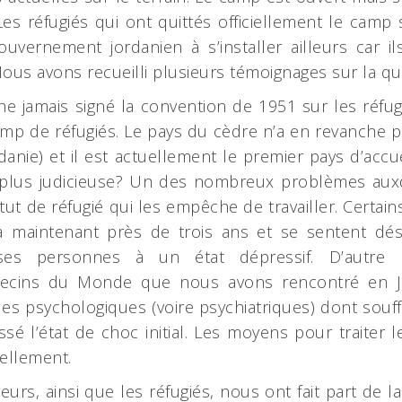
Les réfugiés qui ont quittés officiellement le camp
ouvernement jordanien à s’installer ailleurs car i
Nous avons recueilli plusieurs témoignages sur la qu
he jamais signé la convention de 1951 sur les réfugi
mp de réfugiés. Le pays du cèdre n’a en revanche p
danie) et il est actuellement le premier pays d’accue
a plus judicieuse? Un des nombreux problèmes auxq
tut de réfugié qui les empêche de travailler. Certain
 a maintenant près de trois ans et se sentent dés
s personnes à un état dépressif. D’autre pa
cins du Monde que nous avons rencontré en Jor
les psychologiques (voire psychiatriques) dont souff
ssé l’état de choc initial. Les moyens pour traiter
ellement.
teurs, ainsi que les réfugiés, nous ont fait part de 