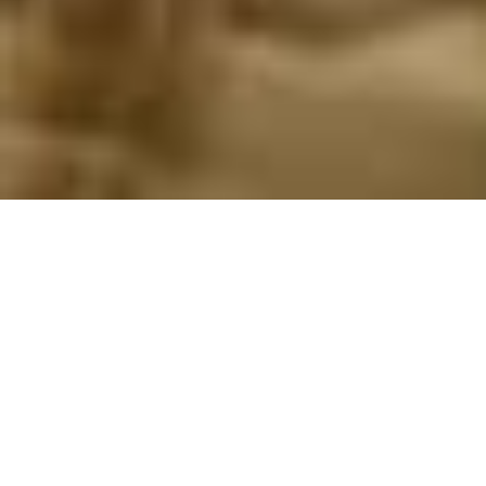
Déminage
Reportage de Nicolas Bruwier (journaliste) – Thierry
du Bois (photographe) – Février 2014.