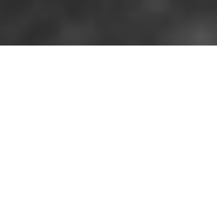
La jeunesse cri pour sa
survie !
La jeunesse cri pour sa survie !
CANADA, MONTREAL, 15 mars 2019. À l’appel du :
« Le Collectif La planète s’invite à l’Université ». 148
500 étudiants du Québec se sont mis en grève et ont