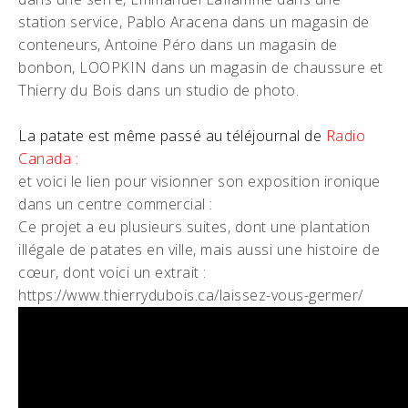
station service, Pablo Aracena dans un magasin de
conteneurs, Antoine Péro dans un magasin de
bonbon, LOOPKIN dans un magasin de chaussure et
Thierry du Bois dans un studio de photo.
La patate est même passé au téléjournal de
Radio
Canada :
et voici le lien pour visionner son exposition ironique
dans un centre commercial :
Ce projet a eu plusieurs suites, dont une plantation
illégale de patates en ville, mais aussi une histoire de
cœur, dont voici un extrait :
https://www.thierrydubois.ca/laissez-vous-germer/